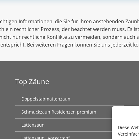
ichtigen Informationen, die Sie für Ihren anstehenden Zaun
h ein rechtlicher Prozess, der beachtet werden muss. Es i
nicht nur rechtliche Konflikte zu vermeiden, sondern auch s
entspricht. Bei weiteren Fragen können Sie uns jederzeit ko
Top Zäune
Doppelstabmattenzaun
Schmuckzaun Residenzen premium
Lattenzaun
Diese Web
Vereinfac
Lattenzaun „Vorgarten“