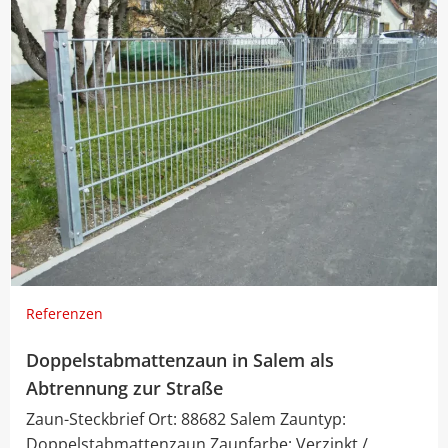
Referenzen
Doppelstabmattenzaun in Salem als
Abtrennung zur Straße
Zaun-Steckbrief Ort: 88682 Salem Zauntyp:
Doppelstabmattenzaun Zaunfarbe: Verzinkt /