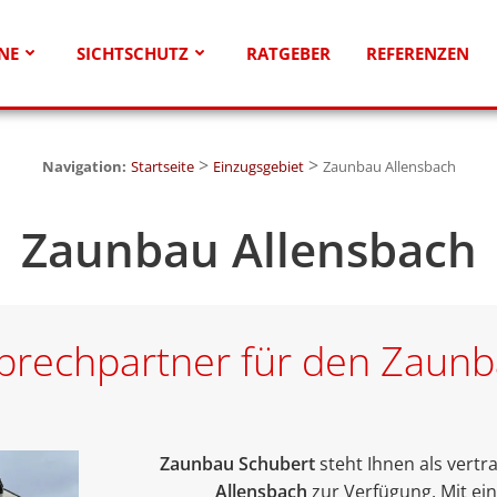
NE
SICHTSCHUTZ
RATGEBER
REFERENZEN
>
>
Navigation:
Startseite
Einzugsgebiet
Zaunbau Allensbach
Zaunbau Allensbach
sprechpartner für den Zaunb
Zaunbau Schubert
steht Ihnen als vert
Allensbach
zur Verfügung. Mit e