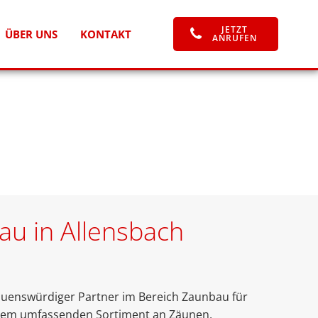
JETZT
ÜBER UNS
KONTAKT
ANRUFEN
au in Allensbach
rauenswürdiger Partner im Bereich Zaunbau für
inem umfassenden Sortiment an Zäunen,