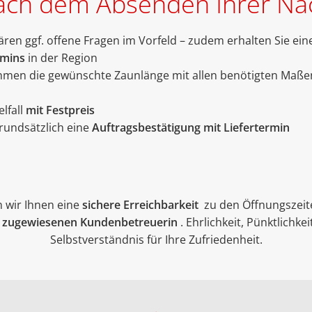
ach dem Absenden Ihrer Nac
ären ggf. offene Fragen im Vorfeld – zudem erhalten Sie ei
rmins
in der Region
hmen die gewünschte Zaunlänge mit allen benötigten Maßen
lfall
mit Festpreis
grundsätzlich eine
Auftragsbestätigung mit Liefertermin
 wir Ihnen eine
sichere Erreichbarkeit
zu den Öffnungszeite
st zugewiesenen Kundenbetreuerin
. Ehrlichkeit, Pünktlichk
Selbstverständnis für Ihre Zufriedenheit.